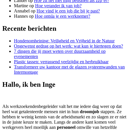
Lander
op
Hoe zit het met mijn pensioen als zzp’er?
Martine
op
Hoe verander ik van job?
Annabel
op
Hoe vind je een job die bij je past?
Hannes
op
Hoe ontsla je een werknemer?
Recente berichten
Hondenomheining: Veiligheid en Vrijheid in de Natuur
Ongewenst gedrag op het werk: wat kun je hiertegen doen?
7 dingen die jij moet weten over duurzaamheid op
evenementen
Plastic tassen: verrassend veelzijdig en herbruikbaar
Transformeer uw kantoor met de glazen systeemwanden van
Intermontage
Hallo, ik ben Inge
Als werkzoekendenbegeleider valt het me iedere dag weer op dat
heel wat getalenteerde mensen niet in hun
droomjob
stappen. Ze
hebben te weinig kennis van de arbeidsmarkt en zo slagen ze er niet
in de juiste keuze te maken. Langs de andere kant komen veel
werkgevers heel moeilijk aan
personeel
omwille van hetzelfde