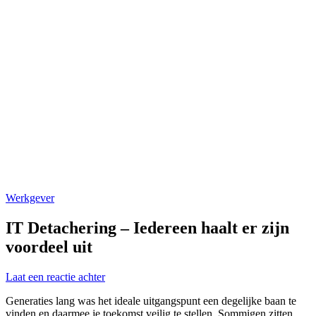
Werkgever
IT Detachering – Iedereen haalt er zijn
voordeel uit
op
Laat een reactie achter
IT
Generaties lang was het ideale uitgangspunt een degelijke baan te
Detachering
vinden en daarmee je toekomst veilig te stellen. Sommigen zitten
–