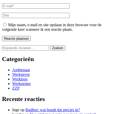
naam
E-
mail
Site
Mijn naam, e-mail en site opslaan in deze browser voor de
volgende keer wanneer ik een reactie plaats.
Op
zoek
naar
Categorieën
iets?
Ambtenaar
Werkgever
Werkloos
Werknemer
ZZP
Recente reacties
Inge
op
Budbee: wat houdt dat precies in?