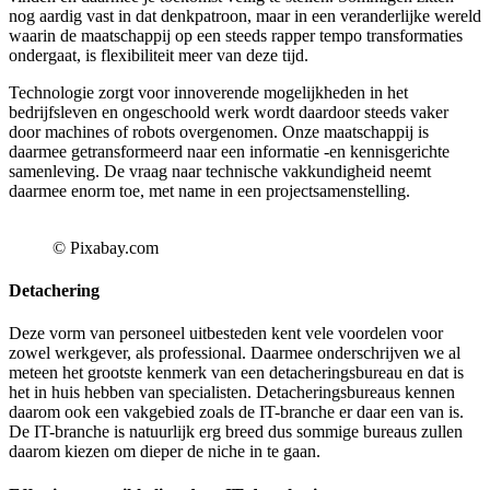
nog aardig vast in dat denkpatroon, maar in een veranderlijke wereld
Iedereen
waarin de maatschappij op een steeds rapper tempo transformaties
haalt
ondergaat, is flexibiliteit meer van deze tijd.
er
zijn
Technologie zorgt voor innoverende mogelijkheden in het
voordeel
bedrijfsleven en ongeschoold werk wordt daardoor steeds vaker
uit
door machines of robots overgenomen. Onze maatschappij is
daarmee getransformeerd naar een informatie -en kennisgerichte
samenleving. De vraag naar technische vakkundigheid neemt
daarmee enorm toe, met name in een projectsamenstelling.
© Pixabay.com
Detachering
Deze vorm van personeel uitbesteden kent vele voordelen voor
zowel werkgever, als professional. Daarmee onderschrijven we al
meteen het grootste kenmerk van een detacheringsbureau en dat is
het in huis hebben van specialisten. Detacheringsbureaus kennen
daarom ook een vakgebied zoals de IT-branche er daar een van is.
De IT-branche is natuurlijk erg breed dus sommige bureaus zullen
daarom kiezen om dieper de niche in te gaan.