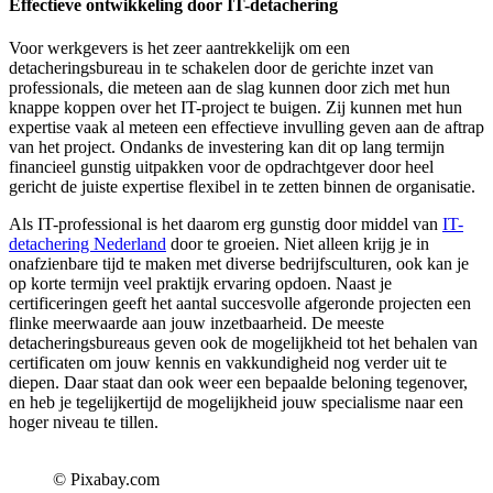
Effectieve ontwikkeling door IT-detachering
Voor werkgevers is het zeer aantrekkelijk om een
detacheringsbureau in te schakelen door de gerichte inzet van
professionals, die meteen aan de slag kunnen door zich met hun
knappe koppen over het IT-project te buigen. Zij kunnen met hun
expertise vaak al meteen een effectieve invulling geven aan de aftrap
van het project. Ondanks de investering kan dit op lang termijn
financieel gunstig uitpakken voor de opdrachtgever door heel
gericht de juiste expertise flexibel in te zetten binnen de organisatie.
Als IT-professional is het daarom erg gunstig door middel van
IT-
detachering Nederland
door te groeien. Niet alleen krijg je in
onafzienbare tijd te maken met diverse bedrijfsculturen, ook kan je
op korte termijn veel praktijk ervaring opdoen. Naast je
certificeringen geeft het aantal succesvolle afgeronde projecten een
flinke meerwaarde aan jouw inzetbaarheid. De meeste
detacheringsbureaus geven ook de mogelijkheid tot het behalen van
certificaten om jouw kennis en vakkundigheid nog verder uit te
diepen. Daar staat dan ook weer een bepaalde beloning tegenover,
en heb je tegelijkertijd de mogelijkheid jouw specialisme naar een
hoger niveau te tillen.
© Pixabay.com