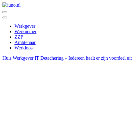
Ga
naar
De ontmoetingsplek voor wie werkt, werk geeft en werk zoekt
de
inhoud
iuno.nl
Werkgever
Werknemer
ZZP
Ambtenaar
Werkloos
Huis
Werkgever
IT Detachering – Iedereen haalt er zijn voordeel uit