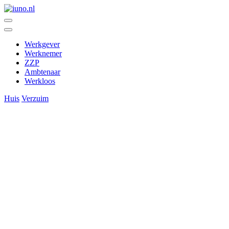
Ga
naar
De ontmoetingsplek voor wie werkt, werk geeft en werk zoekt
de
inhoud
iuno.nl
Werkgever
Werknemer
ZZP
Ambtenaar
Werkloos
Huis
Verzuim