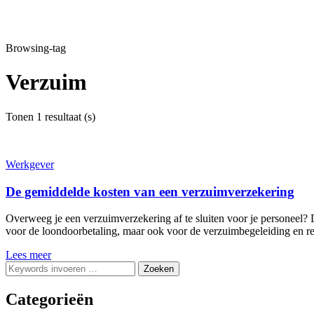
Browsing-tag
Verzuim
Tonen
1 resultaat (s)
Werkgever
De gemiddelde kosten van een verzuimverzekering
Overweeg je een verzuimverzekering af te sluiten voor je personeel? D
voor de loondoorbetaling, maar ook voor de verzuimbegeleiding en re-
Lees meer
Op
zoek
naar
Categorieën
iets?