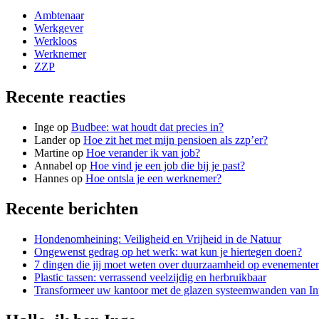
Ambtenaar
Werkgever
Werkloos
Werknemer
ZZP
Recente reacties
Inge
op
Budbee: wat houdt dat precies in?
Lander
op
Hoe zit het met mijn pensioen als zzp’er?
Martine
op
Hoe verander ik van job?
Annabel
op
Hoe vind je een job die bij je past?
Hannes
op
Hoe ontsla je een werknemer?
Recente berichten
Hondenomheining: Veiligheid en Vrijheid in de Natuur
Ongewenst gedrag op het werk: wat kun je hiertegen doen?
7 dingen die jij moet weten over duurzaamheid op evenemente
Plastic tassen: verrassend veelzijdig en herbruikbaar
Transformeer uw kantoor met de glazen systeemwanden van I